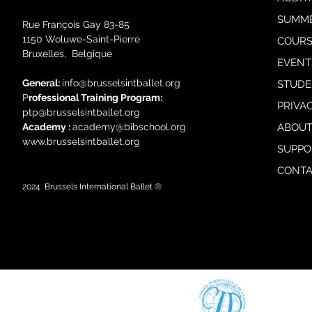
SUMM
Rue François Gay 83-85
1150 Woluwe-Saint-Pierre
COURS
Bruxelles, Belgique
EVENT
General:
i
nfo@brusselsintballet.org
STUDE
P
rofessional Training Progra
m:
PRIVA
ptp@brusselsintballet.org
Academy :
academy@bibschool.org
ABOUT
www.brusselsintballet.org
SUPPO
CONTA
2024
Brussels International Ballet ®