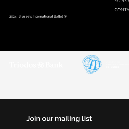
SUPPO
CONTA
2024
Brussels International Ballet ®
Join our mailing list