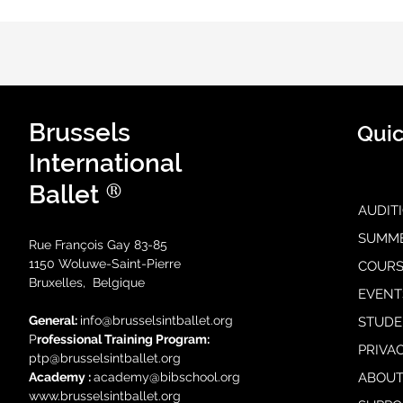
Brussels
Quic
International
®
Ballet
AUDIT
SUMM
Rue François Gay 83-85
1150 Woluwe-Saint-Pierre
COURS
Bruxelles, Belgique
EVENT
General:
i
nfo@brusselsintballet.org
STUDE
P
rofessional Training Progra
m:
PRIVA
ptp@brusselsintballet.org
Academy :
academy@bibschool.org
ABOUT
www.brusselsintballet.org